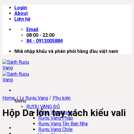
Skip
Login
to
About
content
Liên hệ
Email
08:00 - 22:00
84 - 0913005884
Nhà nhập khẩu và phân phối hàng đầu việt nam
Home
/
Ly Rượu Vang
/
Phụ kiện
Menu
RƯỢU VANG ĐỎ
Hộp Da lớn tay xách kiểu vali
Rượu Vang Italia
Rượu Vang Pháp
Rượu Vang Tây Ban Nha
Rượu Vang Chile