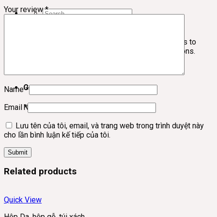
Your review
*
Search
for:
Languages
You need Polylang or WPML plugin for this to
work. You can remove it from Theme Options.
No products in the cart.
Cart
Name
*
No products in the cart.
Email
*
Lưu tên của tôi, email, và trang web trong trình duyệt này
cho lần bình luận kế tiếp của tôi.
Related products
Quick View
Hộp Da, hộp gỗ, túi xách