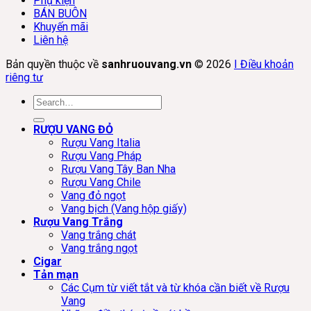
Phụ kiện
BÁN BUÔN
Khuyến mãi
Liên hệ
Bản quyền thuộc về
sanhruouvang.vn
© 2026
I Điều khoản
riêng tư
Search
for:
RƯỢU VANG ĐỎ
Rượu Vang Italia
Rượu Vang Pháp
Rượu Vang Tây Ban Nha
Rượu Vang Chile
Vang đỏ ngọt
Vang bịch (Vang hộp giấy)
Rượu Vang Trắng
Vang trắng chát
Vang trắng ngọt
Cigar
Tản mạn
Các Cụm từ viết tắt và từ khóa cần biết về Rượu
Vang