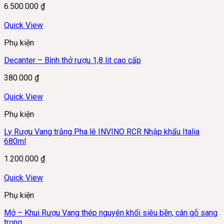
6.500.000
₫
Quick View
Phụ kiện
Decanter – Bình thở rượu 1,8 lit cao cấp
380.000
₫
Quick View
Phụ kiện
Ly Rượu Vang trắng Pha lê INVINO RCR Nhập khẩu Italia
680ml
1.200.000
₫
Quick View
Phụ kiện
Mở – Khui Rượu Vang thép nguyên khối siêu bền, cán gỗ sang
trọng