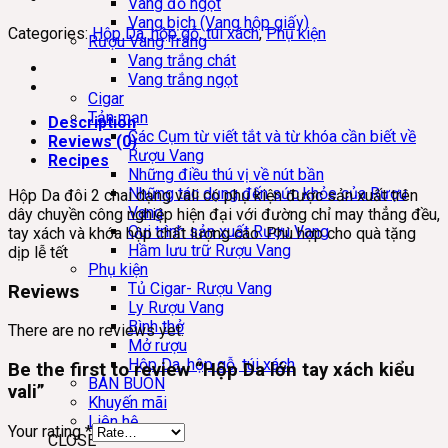
Vang đỏ ngọt
Vang bịch (Vang hộp giấy)
Categories:
Hộp Da, hộp gỗ, túi xách
,
Phụ kiện
Rượu Vang Trắng
Vang trắng chát
Vang trắng ngọt
Cigar
Tản mạn
Description
Các Cụm từ viết tắt và từ khóa cần biết về
Reviews (0)
Rượu Vang
Recipes
Những điều thú vị về nút bần
Những tác dụng đến sức khỏe của Rượu
Hộp Da đôi 2 chai dạng vali có phụ kiện được sản xuất trên
Vang
dây chuyền công nghiệp hiện đại với đường chỉ may thẳng đều,
Qui trình sản xuất Rượu Vang
tay xách và khóa hộp chất lượng cao. Phù hợp cho quà tặng
Hầm lưu trữ Rượu Vang
dịp lễ tết
Phụ kiện
Tủ Cigar- Rượu Vang
Reviews
Ly Rượu Vang
Bình thở
There are no reviews yet.
Mở rượu
Hộp Da, hộp gỗ, túi xách
Be the first to review “Hộp Da lớn tay xách kiểu
BÁN BUÔN
vali”
Khuyến mãi
Liên hệ
Your rating
*
CLOSE