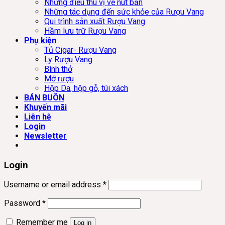
Những điều thú vị về nút bần
Những tác dụng đến sức khỏe của Rượu Vang
Qui trình sản xuất Rượu Vang
Hầm lưu trữ Rượu Vang
Phụ kiện
Tủ Cigar- Rượu Vang
Ly Rượu Vang
Bình thở
Mở rượu
Hộp Da, hộp gỗ, túi xách
BÁN BUÔN
Khuyến mãi
Liên hệ
Login
Newsletter
Login
Username or email address
*
Password
*
Remember me
Log in